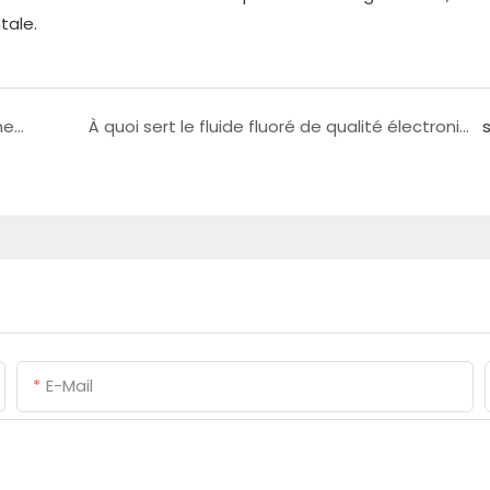
tale.
Que savez-vous de la graisse perfluoropolyéther, surnommée « la noble des huiles » ?
À quoi sert le fluide fluoré de qualité électronique ?
E-Mail