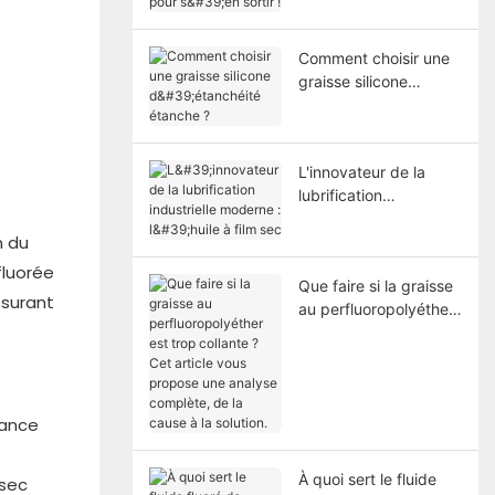
pour s'en sortir !
Comment choisir une
graisse silicone
d'étanchéité étanche
?
L'innovateur de la
lubrification
industrielle moderne :
n du
l'huile à film sec
fluorée
Que faire si la graisse
ssurant
au perfluoropolyéther
est trop collante ? Cet
article vous propose
une analyse complète,
de la cause à la
tance
solution.
s
À quoi sert le fluide
 sec