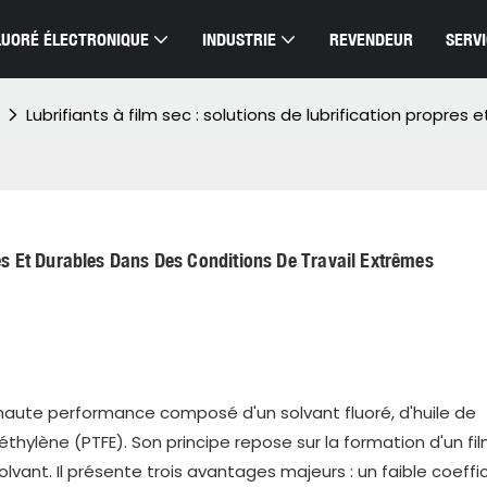
FLUORÉ ÉLECTRONIQUE
INDUSTRIE
REVENDEUR
SERV
Lubrifiants à film sec : solutions de lubrification propre
res Et Durables Dans Des Conditions De Travail Extrêmes
ant haute performance composé d'un solvant fluoré, d'huile de
thylène (PTFE). Son principe repose sur la formation d'un fi
olvant. Il présente trois avantages majeurs : un faible coeffi