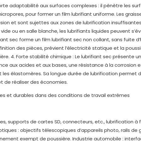
orte adaptabilité aux surfaces complexes : il pénètre les sur
icropores, pour former un film lubrifiant uniforme. Les graiss
sion et sont sujettes aux zones de lubrification insuffisantes.
vide ou en salle blanche, les lubrifiants liquides peuvent s’é
ant sec forme un film lubrifiant sec non collant, sans fuite d’h
nition des pièces, prévient l’électricité statique et la poussi
re. 4. Forte stabilité chimique : Le lubrifiant sec présente un
ce aux acides et aux bases, une résistance à la corrosion e
t les élastomères. Sa longue durée de lubrification permet 
t de réaliser des économies.
s, supports de cartes SD, connecteurs, etc., lubrification à f
ptiques : objectifs télescopiques d’appareils photo, rails de
nement exempt de poussière. Industrie automobile : interfa