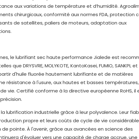
istance aux variations de température et d’humidité. Agroali
ents chirurgicaux, conformité aux normes FDA, protection c
sants de satellites, paliers de moteurs, adaptation aux
ions.
rêmes, le lubrifiant sec haute performance Jialede est reco
elles que DRYSVRE, MOLYKOTE, KantoKasei, FUMIO, SANKPL et 
partir d'huile fluorée hautement lubrifiante et de matières
, une résistance à l'usure, aux hautes et basses températures,
e vie. Certifié conforme à la directive européenne RoHS, il e
précision.
la lubrification industrielle grâce à leur polyvalence. Leur fiab
 production propre et leurs coûts de cycle de vie considérab
n de pointe. À l'avenir, grâce aux avancées en science des
ontinuera d'évoluer vers une capacité de charge accrue, une f