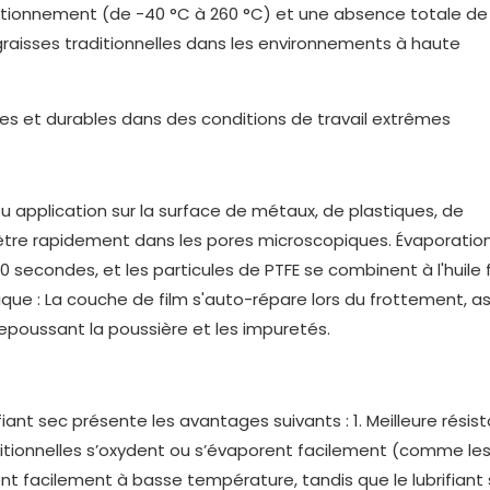
tionnement (de -40 °C à 260 °C) et une absence totale de
s graisses traditionnelles dans les environnements à haute
ou application sur la surface de métaux, de plastiques, de
nètre rapidement dans les pores microscopiques. Évaporatio
 secondes, et les particules de PTFE se combinent à l'huile 
ique : La couche de film s'auto-répare lors du frottement, a
repoussant la poussière et les impuretés.
fiant sec présente les avantages suivants : 1. Meilleure résis
ditionnelles s’oxydent ou s’évaporent facilement (comme le
ient facilement à basse température, tandis que le lubrifiant