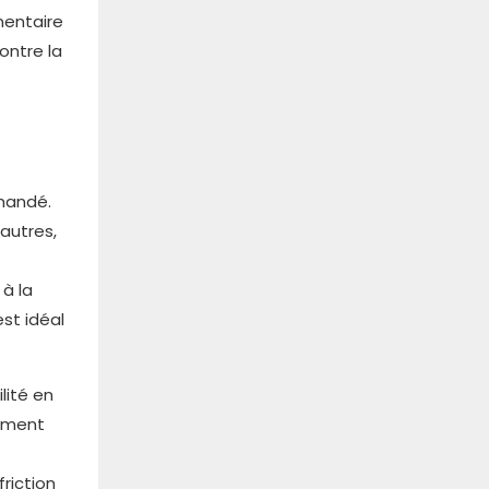
mentaire
ontre la
mmandé.
autres,
 à la
st idéal
ilité en
lement
riction