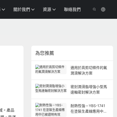
務
關於我們
資源
聯絡我們
為您推薦
適用於高剪切條件的氟
潤滑解決方案
密封潤滑脂增強小型馬
達軸密封解決方案
耐熱性強－YBS-1741
域。產品
在塗裝生產線應用中已
被證明有效