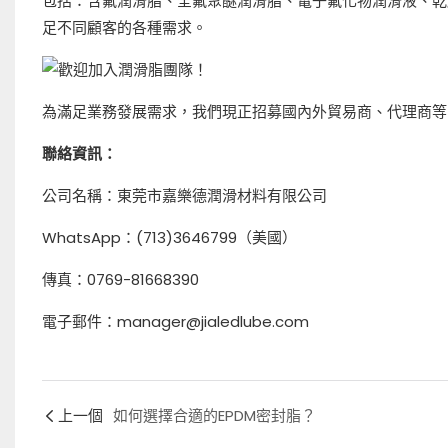
包括：含氟潤滑脂、全氟聚醚潤滑脂、電子氟化物潤滑液、乾
足不同顧客的各種需求。
為滿足業務發展需求，我們現正招募國內外貿易商、代理商等
聯絡資訊：
公司名稱：東莞市嘉樂德潤滑材料有限公司
WhatsApp：(713)3646799（美國）
傳真：0769-81668390
電子郵件：manager@jialedlube.com
上一個
如何選擇合適的EPDM密封脂？