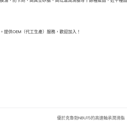
膜油、防卡劑、高真空矽脂、高低溫潤滑脂等十餘種產品，近千種
。提供OEM（代工生產）服務，歡迎加入！
優於克魯勃NBU15的高速軸承潤滑脂