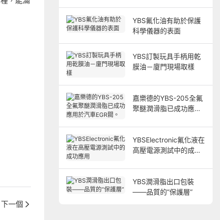
品種，能滿
YBS氟化油有助於保護
科學儀器的表面
YBS訂製玩具手柄用乾
膜油－廈門現場取樣
嘉樂德的YBS-205全氟
聚醚潤滑脂已成功應用
於汽車EGR閥。
YBSElectronic氟化液在
高壓電源測試中的成功
應用
YBS潤滑脂出口包裝
——品質的“保護層”
下一個