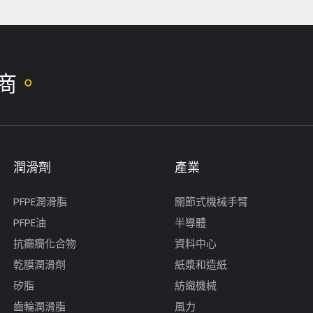
。
商
潤滑劑
產業
PFPE潤滑脂
關節式機械手臂
PFPE油
半導體
抗癲癇化合物
資料中心
乾膜潤滑劑
紙漿和造紙
矽脂
紡織機械
齒輪潤滑脂
風力