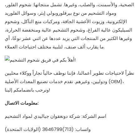
الصحية، والأسمنت، والصلب، وغيرها. تشمل منتجاتها: شحوم الفلور،
ومواد التشحيم من نوع بيرفلوروبولي إيثر، وسوائل الفلوريد
الإلكترونية، وزيوت الأغشية الجافة، ومركبات منع التآكل، وشحوم
السيليكون عالية الفراغ، وشحوم التشحيم عالية ومنخفضة الحرارة،
وغيرها الكثير من المنتجات التي يزيد عددها عن اثني عشر نوعًا، أي
ما يقارب ألف صنف، لتلبية مختلف احتياجات العملاء.
نظراً لاحتياجات تطوير أعمالنا، فإننا نوظف حالياً تجاراً ووكلاء محليين
ودوليين، وغيرهم. نقدم خدمات تصنيع المعدات الأصلية (OEM)،
ونرحب بانضمامكم إلينا!
معلومات الاتصال:
اسم الشركة: شركة دونغقوان جياليدي لمواد التشحيم
واتساب: (713)3646799 (الولايات المتحدة)