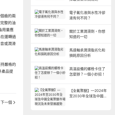
電子氟化液與水性冷卻
每個齒的兩
液有何不同？
成完整的油
脂用量應
關於工業潤滑劑，你想
脂在運轉過
知道的一切
噪音或潤滑
馬達軸承潤滑脂劣化和
損耗原因分析
堅持嚴格的
高溫設備的螺栓卡住了
件產品提
怎麼辦？一個小妙招！
【全氟聚醚】—2024年
至2030年全球及中國全
氟聚醚市場現況及未來
下一個
發展趨勢