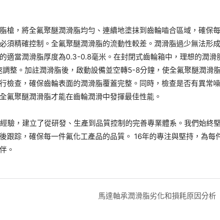
脂槍，將全氟聚醚潤滑脂均勻、連續地塗抹到齒輪嚙合區域，確保
必須精確控制。全氟聚醚潤滑脂的流動性較差。潤滑脂過少無法形
適當潤滑脂厚度為0.3-0.8毫米。在封閉式齒輪箱中，理想的潤滑
轉速調整。加註潤滑脂後，啟動設備並空轉5-8分鐘，使全氟聚醚潤滑
行檢查，確保齒輪表面的潤滑脂覆蓋完整。同時，檢查是否有異常
全氟聚醚潤滑脂才能在齒輪潤滑中發揮最佳性能。
業經驗，建立了從研發、生產到品質控制的完善專業體系。我們始終
後跟踪，確保每一件氟化工產品的品質。 16年的專注與堅持，為每
伴。
馬達軸承潤滑脂劣化和損耗原因分析