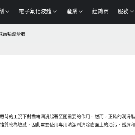
劑
電子氟化液體
產業
經銷商
服務
抹齒輪潤滑脂
嚴苛的工況下對齒輪潤滑起著至關重要的作用。然而，正確的潤滑
雜質較為敏感，因此需要使用專用清潔劑清除齒面上的油污、鐵屑