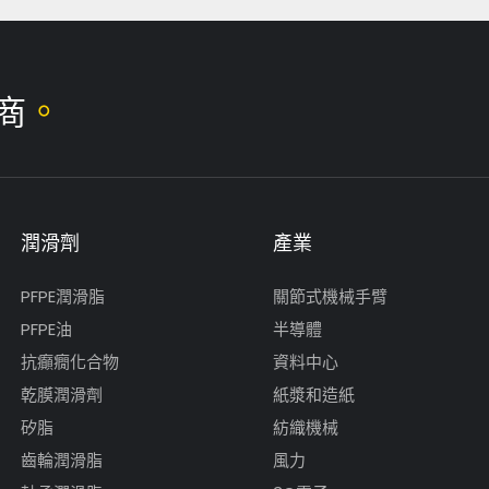
。
商
潤滑劑
產業
PFPE潤滑脂
關節式機械手臂
PFPE油
半導體
抗癲癇化合物
資料中心
乾膜潤滑劑
紙漿和造紙
矽脂
紡織機械
齒輪潤滑脂
風力