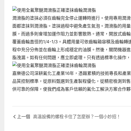
潤滑脂的塗抹必須在齒輪完全停止運轉時進行。使用專用潤滑
面都塗抹到潤滑脂。塗抹過程中避免產生氣泡。潤滑脂的用量
膜，而過多則會增加運作阻力並影響散熱。通常，開放式齒輪的
覆蓋齒輪直徑的1/4-1/3。具體用量可依齒輪箱容積及齒輪
程中充分分佈並在齒輪上形成穩定的油膜。然後，關閉機器進
脂洩漏。如有任何問題，應立即處理。只有透過標準化操作，
嘉樂德公司深耕氟化工產業16年，憑藉累積的技術專長和產
品質控制標準，從原料甄選到生產製程優化，從精密檢測到售
供可靠的保障，使我們成為客戶信賴的氟化工解決方案合作夥
上一個
高溫設備的螺栓卡住了怎麼辦？一個小妙招！