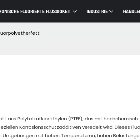
RONISCHE FLUORIERTE FLÜSSIGKEIT
INDUSTRIE
HÄNDLE
luorpolyetherfett
fett aus Polytetrafluorethylen (PTFE), das mit hochchemisch
eziellen Korrosionsschutzadditiven veredelt wird. Dieses Fluo
r in Umgebungen mit hohen Temperaturen, hohen Belastunge