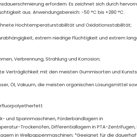
ensdauerschmierung erfordern. Es zeichnet sich durch hervo
üchtigkeit aus. Anwendungsbereich: -50 °C bis +280 °C.
hnete Hochtemperaturstabilität und Oxidationsstabilität;
abhängigkeit, extrem niedrige Flüchtigkeit und extrem lan
men, Verbrennung, Strahlung und Korrosion;
gute Verträglichkeit mit den meisten Gummisorten und Kunsts
er, Öl, Vakuum, die meisten organischen Lösungsmittel so
eck- und Spannmaschinen, Förderbandlagern in
atur-Trockenöfen, Differentiallagern in PTA-Zentrifugen,
Lagern in Wellpappenmaschinen; *Geeignet für die dauerhaf