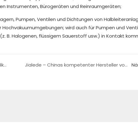
chen Instrumenten, Bürogeräten und Reinraumgeräten;
gern, Pumpen, Ventilen und Dichtungen von Halbleiteranla
ür Hochvakuumumgebungen; wird auch für Pumpen und Venti
 (z. B. Halogenen, flüssigem Sauerstoff usw.) in Kontakt kom
Unterschied zwischen Fluorfett und Fluorsilikonfett
Jialede – Chinas kompetenter Hersteller von fluorierten Flüssigkeiten
Nä