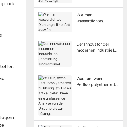
rragende
Trick zur Rettung!
Wie man
wasserdichtes
Dichtungssilikonfett
auswählt
ge
Der Innovator der
modernen industriellen
Schmierung –
Trockenfilmöl
toffen;
wie
Was tun, wenn
Perfluorpolyetherfett
zu klebrig ist? Dieser
Artikel bietet Ihnen
eine umfassende
Analyse von der
Ursache bis zur
 Lagern
Lösung.
te