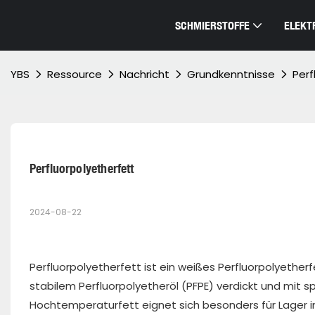
SCHMIERSTOFFE
ELEKT
YBS
Ressource
Nachricht
Grundkenntnisse
Perf
Perfluorpolyetherfett
2024-08-22
Perfluorpolyetherfett ist ein weißes Perfluorpolyether
stabilem Perfluorpolyetheröl (PFPE) verdickt und mit sp
Hochtemperaturfett eignet sich besonders für Lage