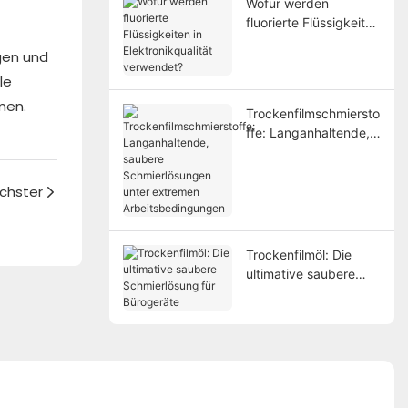
Wofür werden
fluorierte Flüssigkeiten
in Elektronikqualität
gen und
verwendet?
le
men.
Trockenfilmschmiersto
ffe: Langanhaltende,
saubere
Schmierlösungen
unter extremen
chster
Arbeitsbedingungen
Trockenfilmöl: Die
ultimative saubere
Schmierlösung für
Bürogeräte