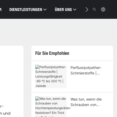
R
DIENSTLEISTUNGEN
ÜBER UNS
RESSOURCE
Für Sie Empfohlen
Perfluorpolyether-
Schmierstoffe |
Leistungsfähigkeit -60
°C bis 300 °C |
Jialede
Was tun, wenn die
Schrauben von
r-
Hochtemperaturgerät
n und
en festsitzen? Ein