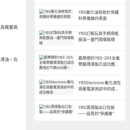
YBS氟化油有助於保護
科學儀器的表面
能為需要高
YBS訂製玩具手柄用乾
膜油－廈門現場取樣
嘉樂德的YBS-205全氟
潤滑油。在
聚醚潤滑脂已成功應用
於汽車EGR閥。
YBSElectronic氟化液在
高壓電源測試中的成功
應用
YBS潤滑脂出口包裝
——品質的“保護層”