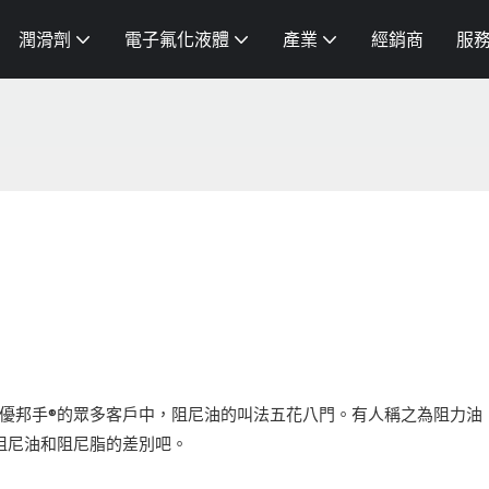
潤滑劑
電子氟化液體
產業
經銷商
服
優邦手®的眾多客戶中，阻尼油的叫法五花八門。有人稱之為阻力油
阻尼油和阻尼脂的差別吧。