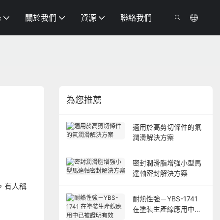
務
關於我們
資源
聯絡我們
為您推薦
適用於高剪切條件的氟
潤滑解決方案
密封潤滑脂增強小型馬
達軸密封解決方案
，有人稱
耐熱性強－YBS-1741
在塗裝生產線應用中已
被證明有效