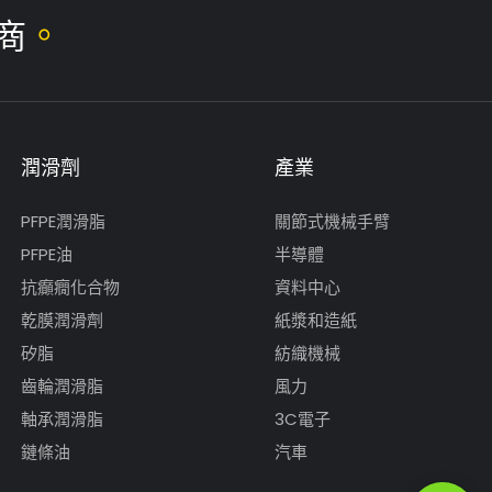
。
商
潤滑劑
產業
PFPE潤滑脂
關節式機械手臂
PFPE油
半導體
抗癲癇化合物
資料中心
乾膜潤滑劑
紙漿和造紙
矽脂
紡織機械
齒輪潤滑脂
風力
軸承潤滑脂
3C電子
鏈條油
汽車