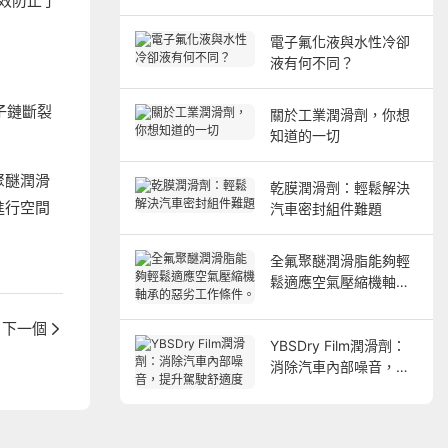
效防止了
電子氟化液與水性冷卻
液有何不同？
子鏈斷裂
關於工業潤滑劑，你想
知道的一切
聚醚潤滑
乾膜潤滑劑：輕鬆解決
進行空間
汽車密封組件難題
全氟聚醚潤滑脂能夠輕
鬆適應空氣壓縮機軸承
的惡劣工作條件。
下一個
YBSDry Film潤滑劑：
消除汽車內部噪音，提
升駕駛舒適度