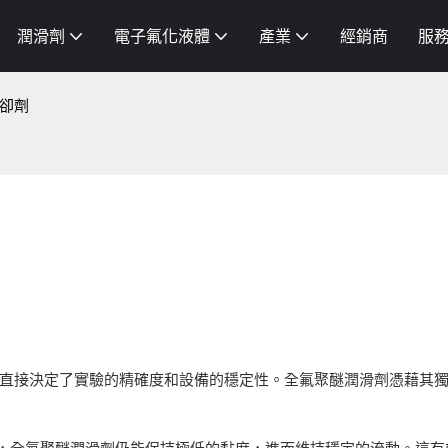
潤滑劑
電子氟化液體
產業
經銷商
服
卻劑
直接決定了實驗的精確度和設備的穩定性。全氟聚醚潤滑劑憑藉其