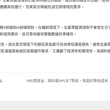
下，全氟聚醚潤滑劑仍能保持極低的黏度，進而維持穩定的流動。這有
連續高效運行，完美契合模擬低溫空間環境的要求。
期X射線和G射線照射。在輻射環境下，全氟聚醚潤滑劑不會發生分
和使用壽命，並可靠地確保實驗數據的準確性。
應性。其在真空環境下的極低蒸氣壓可有效降低揮發損失，避免全氟
型泵浦循環系統的長期運作需求，又兼顧了經濟性和實用性，為順利
氣壓缸專業產品：YBS推出經濟高效的半氟化潤滑脂溶液
YBS潤滑油：與科慕GPL2E7等效，有助於降低成本