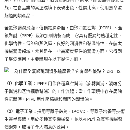
能，在食品業的高溫環境下表現出色，性價比高，使用壽命遠
超過同類產品。
全氟聚醚潤滑脂，俗稱氟潤滑脂，由聚四氟乙烯（PTFE）、全
氟聚醚（PFPE）及添加劑精製而成。它具有優異的熱穩定性、
化學惰性、低飽和蒸汽壓、良好的潤滑性和黏溫特性。在航太
機械潤滑領域，尤其是在一些高精度零件的潤滑方面，它得到
了廣泛應用，主要體現在以下幾個方面。
（1）化學工業：
PFPE 用作各種真空幫浦（旋轉幫浦、渦輪分
子幫浦和蒸汽擴散幫浦）的工作流體；當工作環境中存在腐蝕
性氣體時，PFPE 用作壓縮機和閥門的潤滑油。
（2）電子工業：
採用等離子蝕刻、LPCVD、等離子培養等技術
生產半導體，用於多種真空機械泵，並以PFPE作為真空機械泵
潤滑劑，取得了令人滿意的效果。