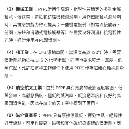
（3）機械工業：
PFPE常用作高溫、化學性質穩定的多孔金屬
軸承、傳送帶、造紙和紡織機械潤滑劑，用作塑膠軸承潤滑劑
時，其抗磨損能力得到提高；一些機電設備（如電流接觸器、
開關、按鈕和滑動式電接觸器等）在需要良好潤滑和抗電弧性
能時，通常使用PFPE潤滑劑。
（4）核工業：
在 UF6 濃縮車間，當溫度高於 130℃ 時，需要
潤滑劑能夠抵抗 UF6 的化學衝擊，同時也要求乾燥、無塵、低
蒸汽壓，允許在這種工作條件下使用 PEPE 作為超離心軸承潤滑
劑。
（5）航空航太工業：
由於 PFPE 具有寬廣的液態溫度範圍、低
蒸發率、高靜態黏度、極低的蒸汽壓、低流動溫度和良好的高
壓潤滑性能，因此在航空航天工業中得到了應用。
（6）磁介質產業：
PFPE 具有摩擦係數低、揮發性低、絕緣性
好等優點，可用作硬碟、磁帶和其他磁記錄媒體的潤滑劑，應